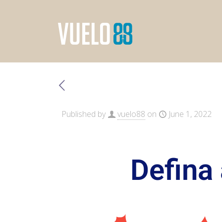
Published by
vuelo88
on
June 1, 2022
Defina 