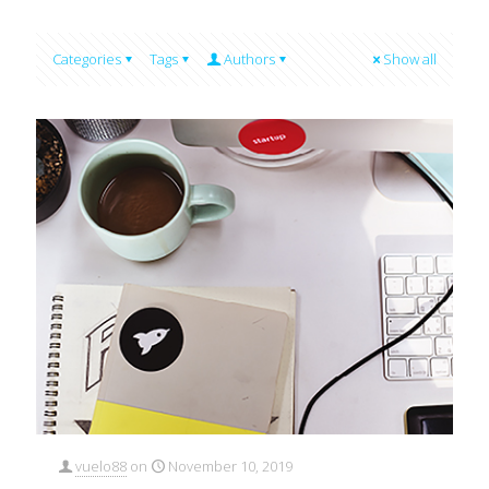
Categories
Tags
Authors
Show all
vuelo88
on
November 10, 2019